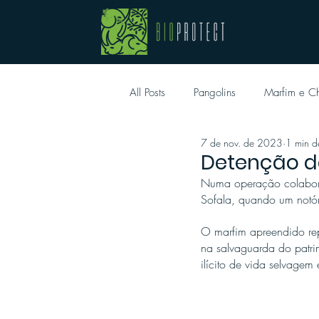
All Posts
Pangolins
Marfim e Ch
7 de nov. de 2023
1 min de
Detenção de
Numa operação colabora
Sofala, quando um notóri
O marfim apreendido rep
na salvaguarda do patrim
ilícito de vida selvagem