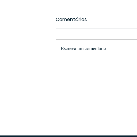
Comentários
Escreva um comentário
Suspect Arrested in
Maputo for Illegal
Possession and
Attempted Sale of Ivory