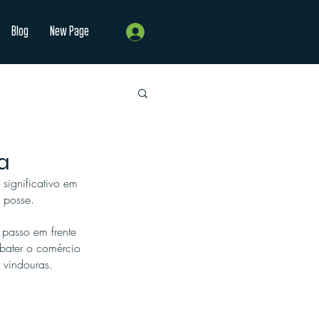
Blog
New Page
Login
a
ignificativo em 
 posse.
passo em frente 
mbater o comércio 
s vindouras.