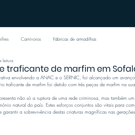
ifres
Carnívoros
Fábricas de armadilhas
 leitura
 traficante de marfim em Sofal
tiva envolvendo a ANAC e o SERNIC, foi alcançado um avanço s
o traficante de marfim foi detido com três peças de marfim na sua
resenta não só a ruptura de uma rede criminosa, mas também um 
ónio natural do país. Estes esforços conjuntos são vitais para co
 e garantir a sobrevivência destas criaturas magníficas nas geraçõe