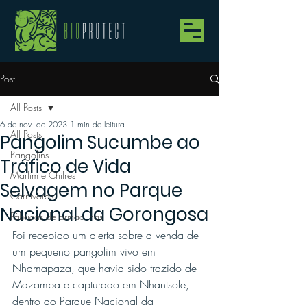
Post
All Posts
6 de nov. de 2023
1 min de leitura
All Posts
Pangolim Sucumbe ao
Pangolins
Tráfico de Vida
Marfim e Chifres
Selvagem no Parque
Carnívoros
Nacional da Gorongosa
Fábricas de armadilhas
Foi recebido um alerta sobre a venda de 
um pequeno pangolim vivo em 
Nhamapaza, que havia sido trazido de 
Mazamba e capturado em Nhantsole, 
dentro do Parque Nacional da 