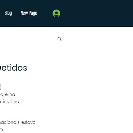
Blog
New Page
Login
Detidos
) 
o e na 
nimal na 
acionais estava 
am.