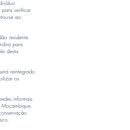
divíduo 
para verificar 
tou-se ao 
ão residente 
ndira para 
és desta 
erá reintegrado 
ilizar os 
edes informais 
 de Moçambique. 
 conservação 
isco.