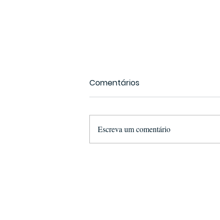
Comentários
Escreva um comentário
Dois Suspeitos Detidos por
Tráfico Ilegal de Pangolins
na Província de Sofala