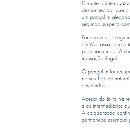
Durante o interrogató
desconhecido, que o i
um pangolim alegadam
segundo suspeito com
Por sua vez, o segun
em Macossa, que o te
posterior venda. Ambo
transação ilegal.
O pangolim foi recup
no seu habitat natural
envolvidos.
Apesar do êxito na r
e os intermediários q
A colaboração contín
permanece essencial p