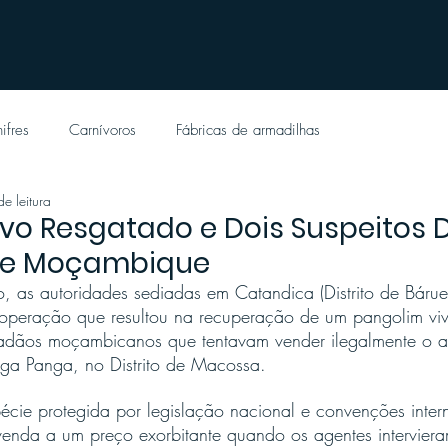
ifres
Carnívoros
Fábricas de armadilhas
e leitura
vo Resgatado e Dois Suspeitos 
de Moçambique
 as autoridades sediadas em Catandica (Distrito de Bárue
peração que resultou na recuperação de um pangolim viv
adãos moçambicanos que tentavam vender ilegalmente o a
ga Panga, no Distrito de Macossa.
cie protegida por legislação nacional e convenções intern
venda a um preço exorbitante quando os agentes intervier