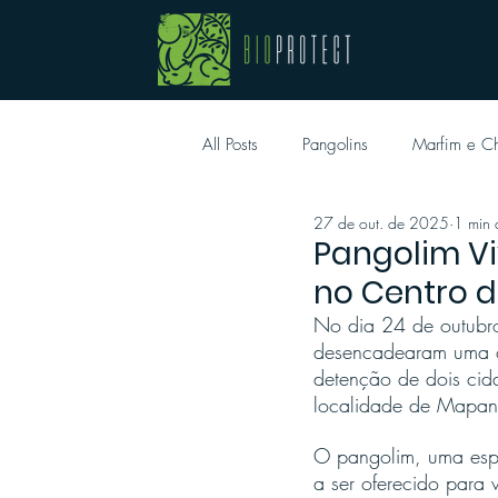
All Posts
Pangolins
Marfim e Ch
27 de out. de 2025
1 min d
Pangolim Vi
no Centro 
No dia 24 de outubro,
desencadearam uma o
detenção de dois cid
localidade de Mapan
O pangolim, uma espé
a ser oferecido para 