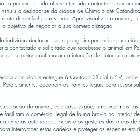
rio, o primeiro detido afirmou ter sido contactado por um in
nstruiu a deslocar-se da cidade de Chimoio até Catandica 
ente disponível para venda. Após visualizar o animal, jun
 o objetivo de negociar a sua comercialização.
do indivíduo declarou que o pangolim pertencia a um cidad
ria contactado e solicitado que recebesse o animal em Pa
s os suspeitos confirmaram a intenção de obter lucro atrav
erado com vida e entregue à Coutada Oficial n.º 9, onde s
. Paralelamente, decorrem os trâmites legais para responsab
ecuperação do animal, este caso expõe, uma vez mais, as r
ue facilitam o comércio ilegal de fauna bravia no interior
ua entre as autoridades locais e os gestores das áreas de
ara interromper estas cadeias e proteger as espécies em r