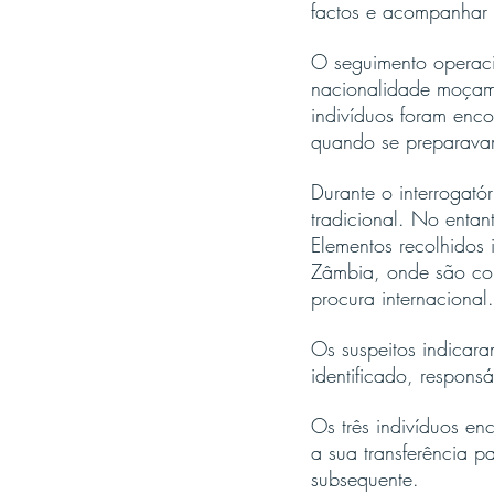
factos e acompanhar 
O seguimento operacio
nacionalidade moçamb
indivíduos foram en
quando se preparavam
Durante o interrogató
tradicional. No entan
Elementos recolhidos
Zâmbia, onde são com
procura internacional.
Os suspeitos indicara
identificado, respons
Os três indivíduos en
a sua transferência p
subsequente.