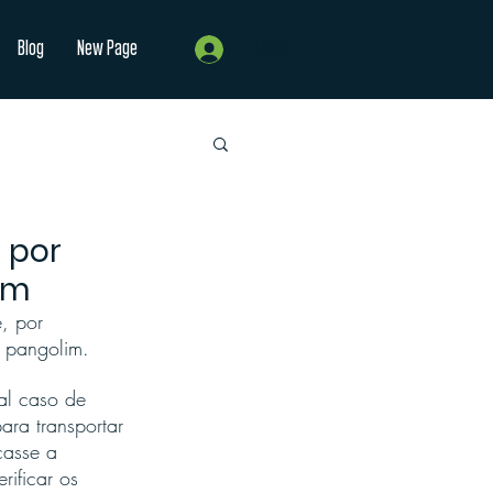
Blog
New Page
Login
e por
im
e, por 
e pangolim.
al caso de 
ra transportar 
casse a 
ificar os 