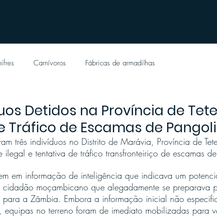
ifres
Carnívoros
Fábricas de armadilhas
duos Detidos na Província de Tet
e Tráfico de Escamas de Pangol
am três indivíduos no Distrito de Marávia, Província de Tet
 ilegal e tentativa de tráfico transfronteiriço de escamas d
em em informação de inteligência que indicava um potenci
m cidadão moçambicano que alegadamente se preparava pa
para a Zâmbia. Embora a informação inicial não especifi
equipas no terreno foram de imediato mobilizadas para ver