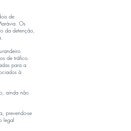
dois de 
Marávia. Os 
to da detenção, 
a.
urandeiro 
s de tráfico. 
tadas para a 
ociados à 
no, ainda não 
a, prevendo-se 
o legal 