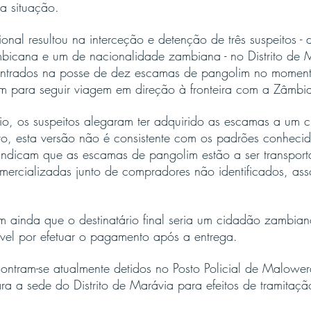
a situação.
nal resultou na interceção e detenção de três suspeitos - 
icana e um de nacionalidade zambiana - no Distrito de 
contrados na posse de dez escamas de pangolim no momen
 para seguir viagem em direção à fronteira com a Zâmbi
rio, os suspeitos alegaram ter adquirido as escamas a um c
to, esta versão não é consistente com os padrões conhecido
 indicam que as escamas de pangolim estão a ser transpor
ercializadas junto de compradores não identificados, ass
m ainda que o destinatário final seria um cidadão zambia
ável por efetuar o pagamento após a entrega.
contram-se atualmente detidos no Posto Policial de Malower
ara a sede do Distrito de Marávia para efeitos de tramitaçã