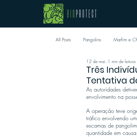
All Posts
Pangolins
Marfim e Ch
12 de mai.
1 min de leitura
Três Indiví
Tentativa d
As autoridades detiver
envolvimento na posse
A operação teve orig
tráfico envolvendo u
escamas de pangolim 
quantidade em causa, 