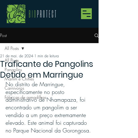
Post
All Posts
21 de mai. de 2024
1 min de leitura
All Posts
Traficante de Pangolins
Pangolins
Detido em Marringue
Marfim e Chifres
No distrito de Marringue, 
Carnívoros
especificamente no posto 
Fábricas de armadilhas
administrativo de Nhamapaza, foi 
encontrado um pangolim a ser 
vendido a um preço extremamente 
elevado. Este animal foi capturado 
no Parque Nacional da Gorongosa.