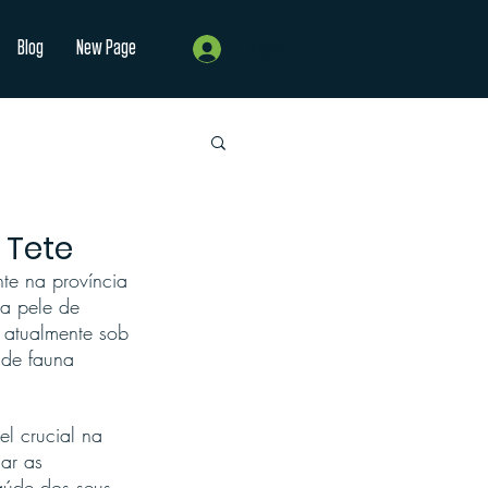
Blog
New Page
Login
 Tete
te na província 
ma pele de 
 atualmente sob 
 de fauna 
l crucial na 
ar as 
aúde dos seus 