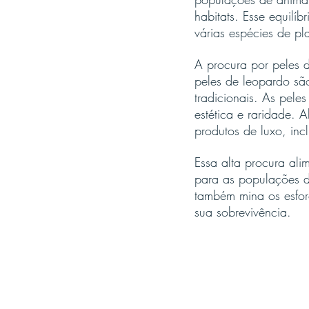
habitats. Esse equilí
várias espécies de pl
A procura por peles d
peles de leopardo são
tradicionais. As pel
estética e raridade.
produtos de luxo, incl
Essa alta procura ali
para as populações d
também mina os esforç
sua sobrevivência.