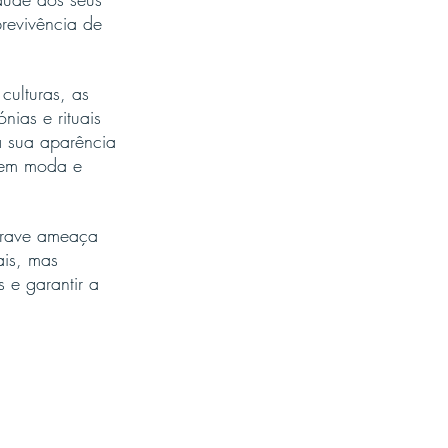
brevivência de 
culturas, as 
ias e rituais 
a sua aparência 
o em moda e 
 grave ameaça 
is, mas 
 e garantir a 