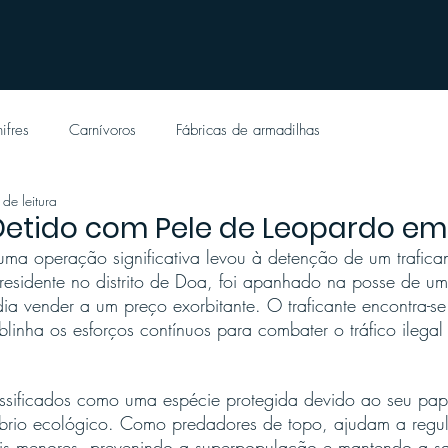
ifres
Carnívoros
Fábricas de armadilhas
 de leitura
Detido com Pele de Leopardo em
ma operação significativa levou à detenção de um trafican
 residente no distrito de Doa, foi apanhado na posse de u
ia vender a um preço exorbitante. O traficante encontra-se
blinha os esforços contínuos para combater o tráfico ilegal
ssificados como uma espécie protegida devido ao seu pape
brio ecológico. Como predadores de topo, ajudam a regul
s menores, prevenindo a superpopulação e mantendo a s