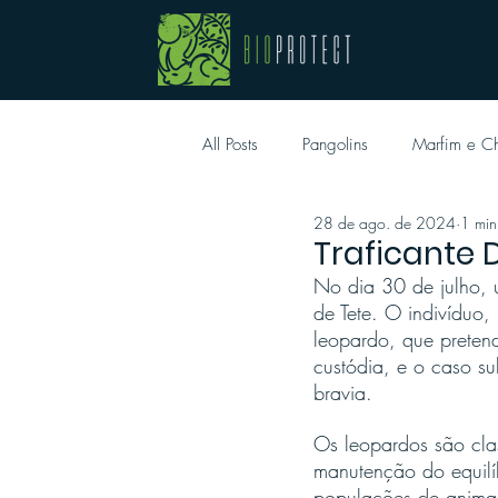
All Posts
Pangolins
Marfim e Ch
28 de ago. de 2024
1 min
Traficante 
No dia 30 de julho, u
de Tete. O indivíduo,
leopardo, que pretend
custódia, e o caso su
bravia.
Os leopardos são cla
manutenção do equilí
populações de animai