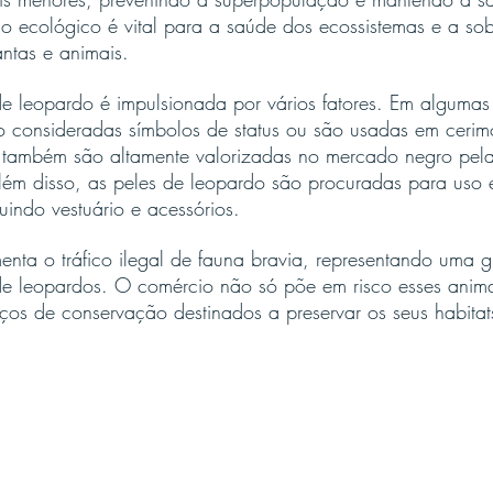
brio ecológico é vital para a saúde dos ecossistemas e a so
antas e animais.
e leopardo é impulsionada por vários fatores. Em algumas 
 consideradas símbolos de status ou são usadas em cerimón
es também são altamente valorizadas no mercado negro pel
 Além disso, as peles de leopardo são procuradas para us
uindo vestuário e acessórios.
menta o tráfico ilegal de fauna bravia, representando uma
e leopardos. O comércio não só põe em risco esses anima
os de conservação destinados a preservar os seus habitats